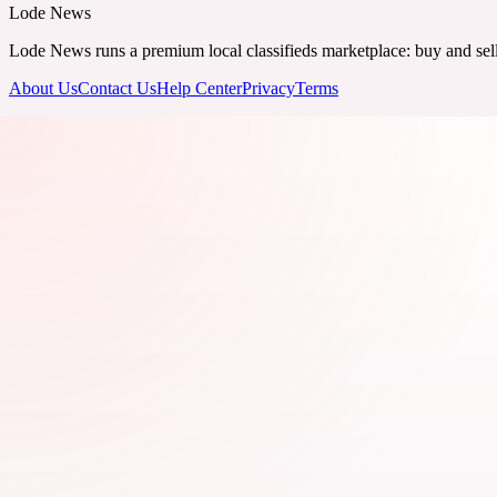
Lode News
Lode News runs a premium local classifieds marketplace: buy and sell v
About Us
Contact Us
Help Center
Privacy
Terms