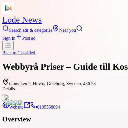
Lode News
Search ads & categories
Near you
Sign In
Post ad
Back to
Classified
Webbyrå Priser – Guide till Ko
Gunviken 5, Hovås, Göteborg, Sweden, 436 58
Details
Website
0105558894
Overview