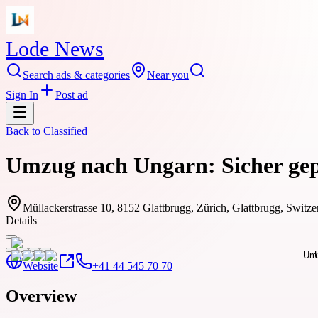
Lode News
Search ads & categories
Near you
Sign In
Post ad
Back to
Classified
Umzug nach Ungarn: Sicher gepl
Müllackerstrasse 10, 8152 Glattbrugg, Zürich, Glattbrugg, Switze
Details
Website
+41 44 545 70 70
Overview