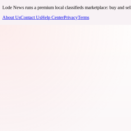
Lode News runs a premium local classifieds marketplace: buy and sell v
About Us
Contact Us
Help Center
Privacy
Terms