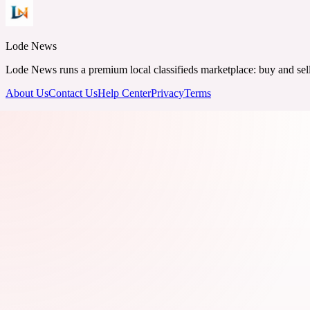
Lode News
Lode News runs a premium local classifieds marketplace: buy and sell v
About Us
Contact Us
Help Center
Privacy
Terms