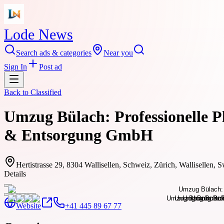
Lode News
Search ads & categories
Near you
Sign In
Post ad
Back to
Classified
Umzug Bülach: Professionelle 
& Entsorgung GmbH
Hertistrasse 29, 8304 Wallisellen, Schweiz, Zürich, Wallisellen, 
Details
Website
+41 445 89 67 77