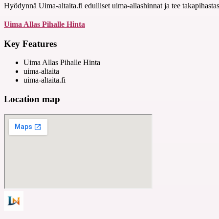
Hyödynnä Uima-altaita.fi edulliset uima-allashinnat ja tee takapihastasi
Uima Allas Pihalle Hinta
Key Features
Uima Allas Pihalle Hinta
uima-altaita
uima-altaita.fi
Location map