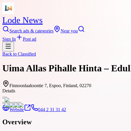
Lode News
Search ads & categories
Near you
Sign In
Post ad
Back to
Classified
Uima Allas Pihalle Hinta – Edul
Finnoonlaaksontie 7, Espoo, Finland, 02270
Details
Website
044 2 31 31 42
Overview