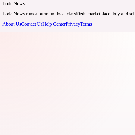
Lode News
Lode News runs a premium local classifieds marketplace: buy and sell v
About Us
Contact Us
Help Center
Privacy
Terms