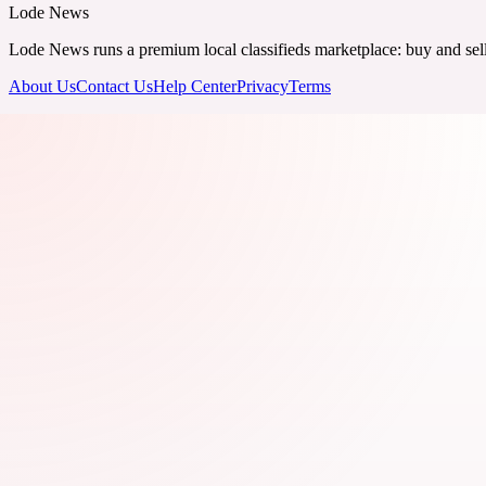
Lode News
Lode News runs a premium local classifieds marketplace: buy and sell v
About Us
Contact Us
Help Center
Privacy
Terms