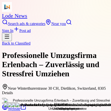
Lode News
Search ads & categories
Near you
Sign In
Post ad
Back to
Classified
Professionelle Umzugsfirma
Erlenbach – Zuverlässig und
Stressfrei Umziehen
Neue Winterthurerstrasse 30 CH, Dietlikon, Switzerland, 8305
Details
Website