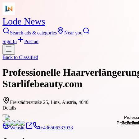
Lode News
Search ads & categories
Near you
Sign In
Post ad
Back to
Classified
Professionelle Haarverlängerun
Starlifebeauty.com
Freistädterstraße 25, Linz, Austria, 4040
Details
Website
+436506333933