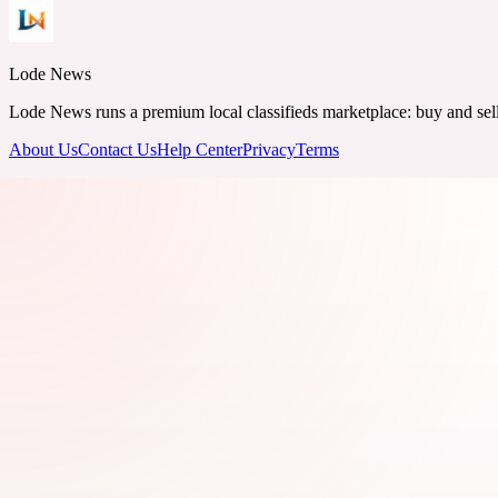
Lode News
Lode News runs a premium local classifieds marketplace: buy and sell v
About Us
Contact Us
Help Center
Privacy
Terms