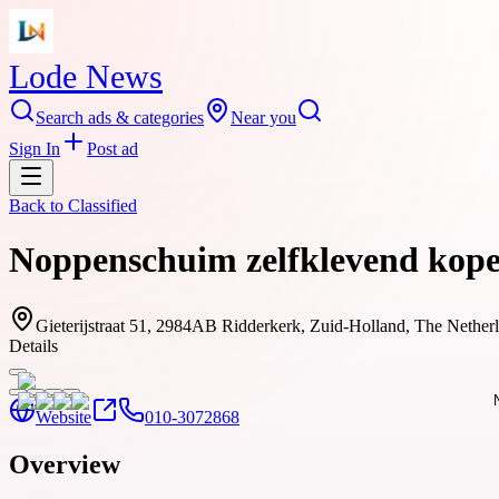
Lode News
Search ads & categories
Near you
Sign In
Post ad
Back to
Classified
Noppenschuim zelfklevend kopen
Gieterijstraat 51, 2984AB Ridderkerk, Zuid-Holland, The Nethe
Details
Website
010-3072868
Overview