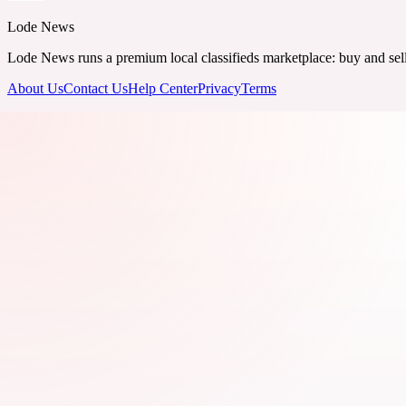
Lode News
Lode News runs a premium local classifieds marketplace: buy and sell v
About Us
Contact Us
Help Center
Privacy
Terms