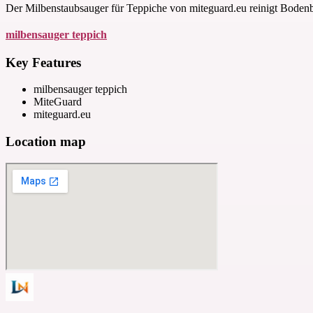
Der Milbenstaubsauger für Teppiche von miteguard.eu reinigt Bodenbel
milbensauger teppich
Key Features
milbensauger teppich
MiteGuard
miteguard.eu
Location map