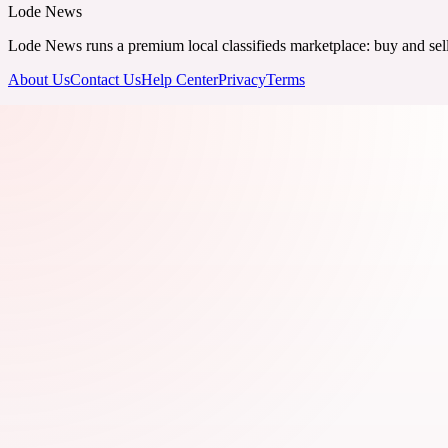
Lode News
Lode News runs a premium local classifieds marketplace: buy and sell v
About Us
Contact Us
Help Center
Privacy
Terms