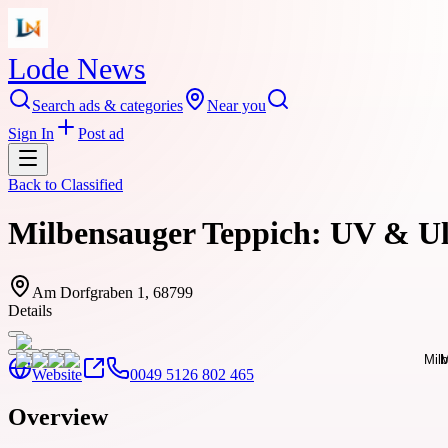
Lode News
Search ads & categories
Near you
Sign In
Post ad
Back to
Classified
Milbensauger Teppich: UV & Ul
Am Dorfgraben 1, 68799
Details
Website
0049 5126 802 465
Overview