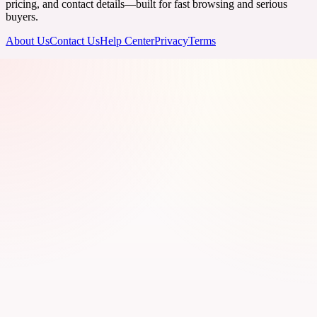
pricing, and contact details—built for fast browsing and serious
buyers.
About Us
Contact Us
Help Center
Privacy
Terms