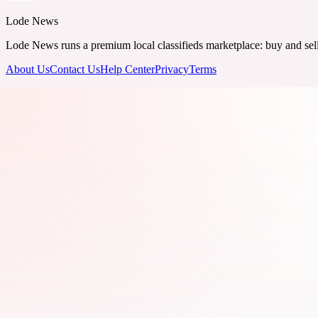
Lode News
Lode News runs a premium local classifieds marketplace: buy and sell v
About Us
Contact Us
Help Center
Privacy
Terms