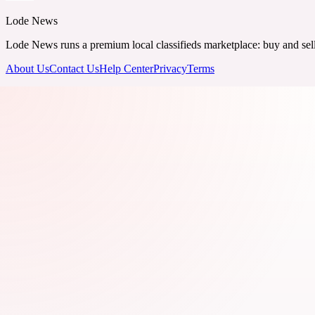
Lode News
Lode News runs a premium local classifieds marketplace: buy and sell v
About Us
Contact Us
Help Center
Privacy
Terms