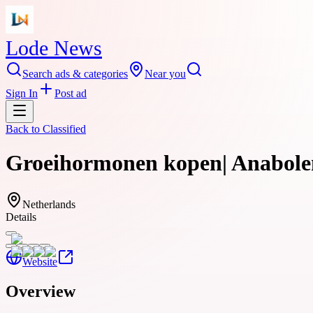
Lode News
Search ads & categories
Near you
Sign In
Post ad
Back to
Classified
Groeihormonen kopen| Anabole
Netherlands
Details
Website
Overview