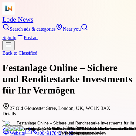
Lode News
Search ads & categories
Near you
Sign In
Post ad
Back to
Classified
Festanlage Online – Sichere
und Renditestarke Investments
für Ihr Vermögen
27 Old Gloucester Stree, London, UK, WC1N 3AX
Details
Website
00491784244493