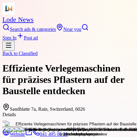
Lode News
Search ads & categories
Near you
Sign In
Post ad
Back to
Classified
Effiziente Verlegemaschinen
für präzises Pflastern auf der
Baustelle entdecken
Sandblatte 7a, Rain, Switzerland, 6026
Details
Website
041 495 05 20