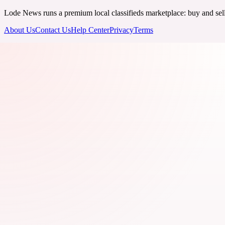
Lode News runs a premium local classifieds marketplace: buy and sell v
About Us
Contact Us
Help Center
Privacy
Terms