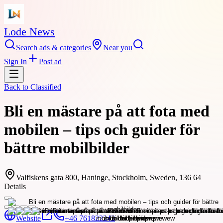
Lode News
Search ads & categories
Near you
Sign In
Post ad
Back to
Classified
Bli en mästare på att fota med
mobilen – tips och guider för
bättre mobilbilder
Valfiskens gata 800, Haninge, Stockholm, Sweden, 136 64
Details
Website
+46 761822242