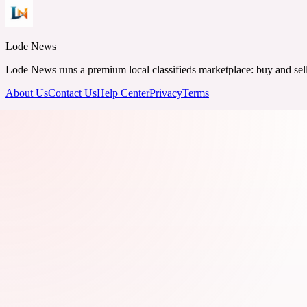
Lode News
Lode News runs a premium local classifieds marketplace: buy and sell v
About Us
Contact Us
Help Center
Privacy
Terms