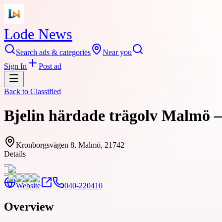
Lode News
Search ads & categories
Near you
Sign In
Post ad
Back to
Classified
Bjelin härdade trägolv Malmö – 
Kronborgsvägen 8, Malmö, 21742
Details
Website
040-220410
Overview