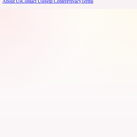
About Us
Contact Us
Help Center
Privacy
Terms